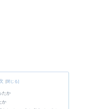
次
ったか
たか