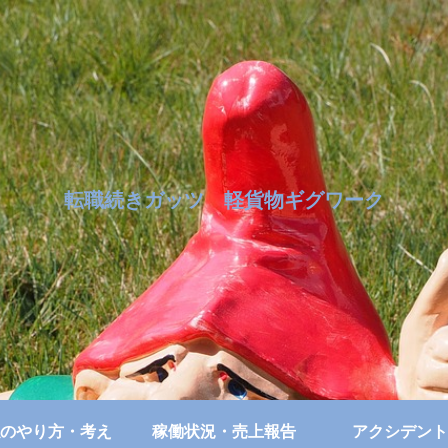
転職続きガッツ 軽貨物ギグワーク
のやり方・考え
稼働状況・売上報告
アクシデント