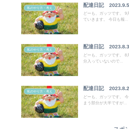
配達日記 2023.9.
私のやり方・考え
どーも、ガッツです。 9月になりましたね。子どもたちも新学期がスタート。９月も頑張っ
ていきます。 今日も報...
配達日記 2023.8.3
私のやり方・考え
どーも、ガッツです。 8月終わっちゃいましたね。 7月のキャンペーンのボーナスがまだ1週
分入っていないので...
配達日記 2023.8.2
私のやり方・考え
どーも、ガッツです。 今日も報告させてもらいます。 私の目線からで偏った見方になってし
まう部分が大半ですが...
スポ