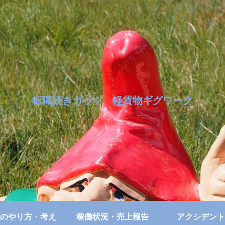
転職続きガッツ 軽貨物ギグワーク
のやり方・考え
稼働状況・売上報告
アクシデント