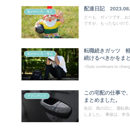
配達日記 2023.08.
私のやり方・考え
どーも、ガッツです。お久しぶりです。 いろいろあって
ですが、もったないので、
転職続きガッツ 
私のやり方・考え
続けるべきかをま
↑Guts continues to chang
この宅配の仕事で
アクシデント
まとめました。
先日、雨の日に、運転席
しました。 事故は、本