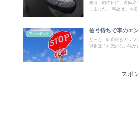
先日、雨の日に、運転席
しました。 事故は、本
信号待ちで車のエ
アクシデント
どーも、転職続きガッツです
現象は？知識のない私がと
スポ