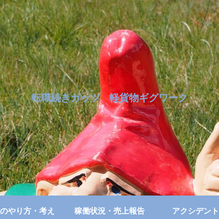
転職続きガッツ 軽貨物ギグワーク
のやり方・考え
稼働状況・売上報告
アクシデント