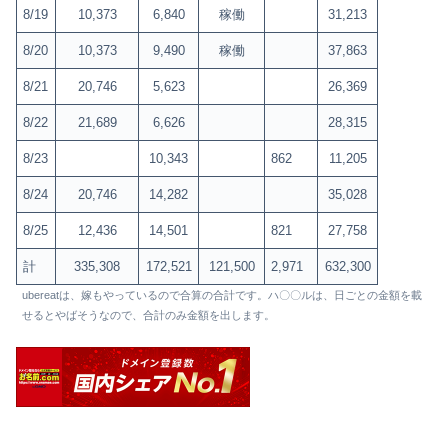
8/19
10,373
6,840
稼働
31,213
8/20
10,373
9,490
稼働
37,863
8/21
20,746
5,623
26,369
8/22
21,689
6,626
28,315
8/23
10,343
862
11,205
8/24
20,746
14,282
35,028
8/25
12,436
14,501
821
27,758
計
335,308
172,521
121,500
2,971
632,300
ubereatは、嫁もやっているので合算の合計です。ハ〇〇ルは、日ごとの金額を載
せるとやばそうなので、合計のみ金額を出します。