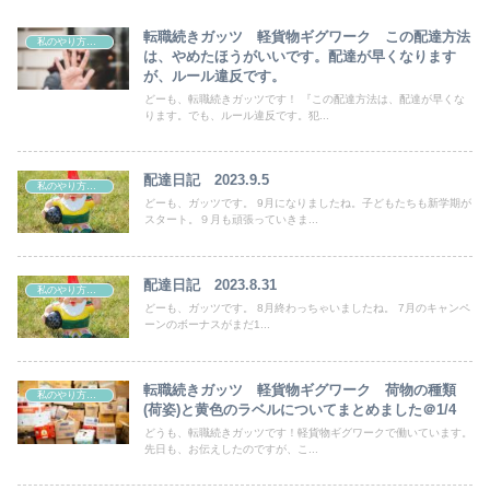
転職続きガッツ 軽貨物ギグワーク この配達方法
私のやり方・考え
は、やめたほうがいいです。配達が早くなります
が、ルール違反です。
どーも、転職続きガッツです！ 『この配達方法は、配達が早くな
ります。でも、ルール違反です。犯...
配達日記 2023.9.5
私のやり方・考え
どーも、ガッツです。 9月になりましたね。子どもたちも新学期が
スタート。９月も頑張っていきま...
配達日記 2023.8.31
私のやり方・考え
どーも、ガッツです。 8月終わっちゃいましたね。 7月のキャンペ
ーンのボーナスがまだ1...
転職続きガッツ 軽貨物ギグワーク 荷物の種類
私のやり方・考え
(荷姿)と黄色のラベルについてまとめました＠1/4
どうも、転職続きガッツです！軽貨物ギグワークで働いています。
先日も、お伝えしたのですが、こ...